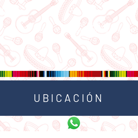
ARANZAZÚ
Inicio
CENTRO HISTÓRICO
ARANZA
GUADALAJARA
GU
UBICACIÓN